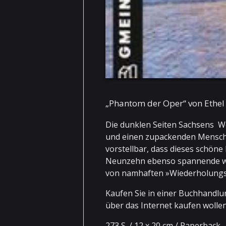
„Phantom der Oper“ von Ethel 
Die dunklen Seiten Sachsens We
und einen zupackenden Mensche
vorstellbar, dass dieses schöne
Neunzehn ebenso spannende wie
von namhaften »Wiederholungst
Kaufen Sie in einer Buchhandlun
über das Internet kaufen wollen
273 S. / 12 x 20 cm / Paperback