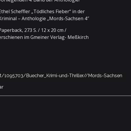
Ethel Scheffler „Tödliches Fieber“ in der
Kriminal – Anthologie „Mords-Sachsen 4″
Paperback, 273 S. / 12 x 20 cm /
erschienen im Gmeiner Verlag- Meßkirch
ct/1095703/Buecher_Krimi-und-Thriller//Mords-Sachsen
ar