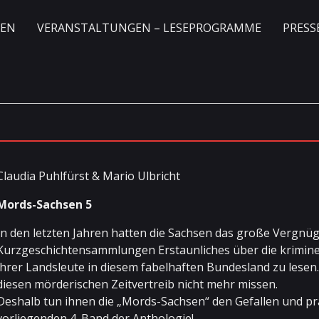
GEN
VERANSTALTUNGEN – LESEPROGRAMME
PRESS
Claudia Puhlfürst & Mario Ulbricht
Mords-Sachsen 5
In den letzten Jahren hatten die Sachsen das große Vergnüge
Kurzgeschichtensammlungen Erstaunliches über die krimin
ihrer Landsleute in diesem fabelhaften Bundesland zu lesen
diesen mörderischen Zeitvertreib nicht mehr missen.
Deshalb tun ihnen die „Mords-Sachsen“ den Gefallen und pr
vorliegenden 4. Band der Anthologie!