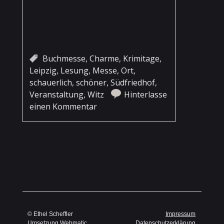
Buchmesse
,
Charme
,
Krimitage
,
Leipzig
,
Lesung
,
Messe
,
Ort
,
schauerlich
,
schöner
,
Südfriedhof
,
Veranstaltung
,
Witz
Hinterlasse
einen Kommentar
Artikel-Navigation
© Ethel Scheffler
Impressum
Umsetzung
Webmatic
Datenschutzerklärung